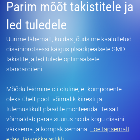
Parim mõõt takistitele ja
led tuledele
Uurime lähemalt, kuidas jõudsime kaalutletud
disainiprotsessi käigus plaadipealsete SMD
takistite ja led tulede optimaalsete
standarditeni.
Mõõdu leidmine oli oluline, et komponente
oleks ühelt poolt võimalik kiiresti ja
tulemuslikult plaadile monteerida. Teisalt
võimaldab paras suurus hoida kogu disaini
väiksema ja kompaktsemana.
Loe täpsemalt
edasi täispikka artiklit