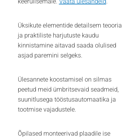
keerulisemale.
Vaata ülesandeid
.
Üksikute elementide detailsem teooria
ja praktiliste harjutuste kaudu
kinnistamine aitavad saada olulised
asjad paremini selgeks.
Ülesannete koostamisel on silmas
peetud meid ümbritsevaid seadmeid,
suunitlusega tööstusautomaatika ja
tootmise vajadustele.
Õpilased monteerivad plaadile ise