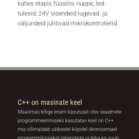
kahes etapis füüsilisi nuppe, led-
tulesid, 24V sisendeid lugevad ja
väljundeid juhtivad mikrokontrollerid.
C++ on masinate keel
Maailmas kõige enam kasutusel olev seadmete
programmeerimiseks kasutatav keel on C++
mis võimaldab väikestel kiipidel ökonoomselt
programmiloogikat lahendada ja teha ka suuri