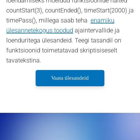
loendamiseks mõeldud funktsioonide näited
countStart(3), countEnded(), timeStart(2000) ja
timePass(), millega saab teha
enamiku
ülesannetekogus toodud
ajaintervallide ja
loenduritega ülesandeid. Teegi tasandil on
funktsioonid toimetatavad skriptisiseselt
tavatekstina.
g
Vaata ülesandeid