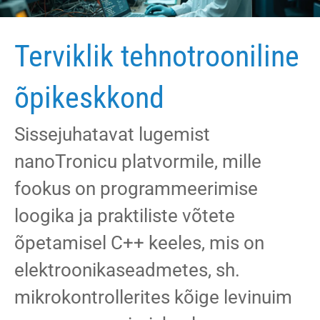
Terviklik tehnotrooniline
õpikeskkond
Sissejuhatavat lugemist
nanoTronicu platvormile, mille
fookus on programmeerimise
Terviklik tehnotrooniline õpikeskkond
loogika ja praktiliste võtete
õpetamisel C++ keeles, mis on
elektroonikaseadmetes, sh.
mikrokontrollerites kõige levinuim