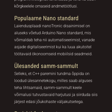
kõrgkeelele omaseid andmetöötlusi.
Populaarne Nano standard
Laiendusplaadi nanoTronic disainimisel on
aluseks võetud Arduino Nano standard, mis
võimaldab teha nii automatiseerimist, vanade
asjade digitaliseerimist kui ka luua akutoitel
töötavaid ökonoomseid mobiilsid seadmeid.
Ülesanded samm-sammult
Selleks, et C++ paremini tundma õppida on
loodud ülesannetekogu, milles saab alguses
teha lihtsamaid, samm-sammult keele
võimalusi tutvustavaid harjutusi ja siirduda siis
järjest edasi jõukohaste väljakutsetega.