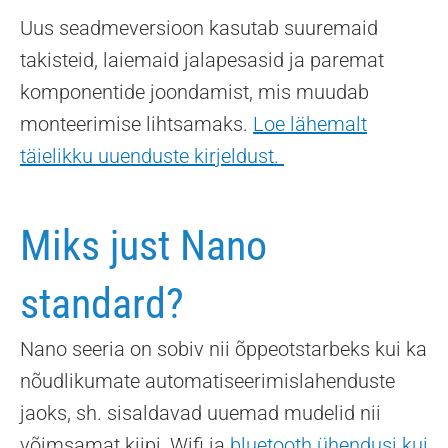
Uus seadmeversioon kasutab suuremaid
takisteid, laiemaid jalapesasid ja paremat
komponentide joondamist, mis muudab
monteerimise lihtsamaks.
Loe lähemalt
täielikku uuenduste kirjeldust.
Miks just Nano
standard?
Nano seeria on sobiv nii õppeotstarbeks kui ka
nõudlikumate automatiseerimislahenduste
jaoks, sh. sisaldavad uuemad mudelid nii
võimsamat kiipi, Wifi ja
bluetooth ühendusi kui